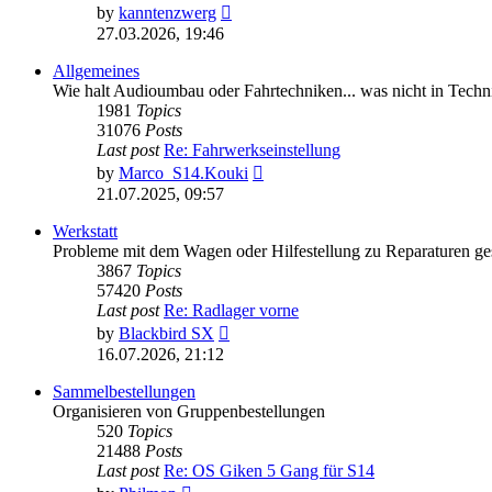
View
by
kanntenzwerg
the
27.03.2026, 19:46
latest
post
Allgemeines
Wie halt Audioumbau oder Fahrtechniken... was nicht in Techni
1981
Topics
31076
Posts
Last post
Re: Fahrwerkseinstellung
View
by
Marco_S14.Kouki
the
21.07.2025, 09:57
latest
post
Werkstatt
Probleme mit dem Wagen oder Hilfestellung zu Reparaturen ge
3867
Topics
57420
Posts
Last post
Re: Radlager vorne
View
by
Blackbird SX
the
16.07.2026, 21:12
latest
post
Sammelbestellungen
Organisieren von Gruppenbestellungen
520
Topics
21488
Posts
Last post
Re: OS Giken 5 Gang für S14
View