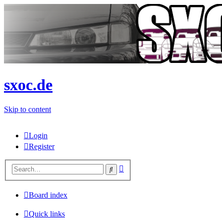
sxoc.de
Skip to content
Login
Register
Advanced
Search
search
Board index
Quick links