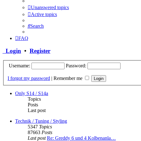
Unanswered topics
Active topics
Search
FAQ
Login
•
Register
Username:
Password:
I forgot my password
|
Remember me
Only S14 / S14a
Topics
Posts
Last post
Technik / Tuning / Styling
5347
Topics
87663
Posts
Last post
Re: Greddy 6 und 4 Kolbenanla…