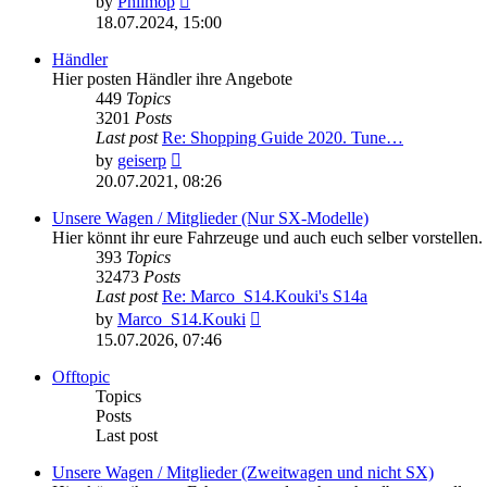
by
Philmop
the
18.07.2024, 15:00
latest
post
Händler
Hier posten Händler ihre Angebote
449
Topics
3201
Posts
Last post
Re: Shopping Guide 2020. Tune…
View
by
geiserp
the
20.07.2021, 08:26
latest
post
Unsere Wagen / Mitglieder (Nur SX-Modelle)
Hier könnt ihr eure Fahrzeuge und auch euch selber vorstellen
393
Topics
32473
Posts
Last post
Re: Marco_S14.Kouki's S14a
View
by
Marco_S14.Kouki
the
15.07.2026, 07:46
latest
post
Offtopic
Topics
Posts
Last post
Unsere Wagen / Mitglieder (Zweitwagen und nicht SX)