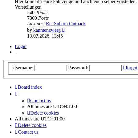
Hier könnt ihr eure Fahrzeuge und auch euch selber vorstellen
Vorstellungen
240
Topics
7300
Posts
Last post
Re: Subaru Outback
View
by
kanntenzwerg
the
13.07.2026, 13:45
latest
post
Login
Username:
Password:
I forgo
Board index
Contact us
All times are
UTC+01:00
Delete cookies
All times are
UTC+01:00
Delete cookies
Contact us