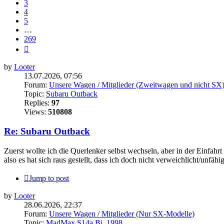
3
4
5
…
269
Next
by
Looter
13.07.2026, 07:56
Forum:
Unsere Wagen / Mitglieder (Zweitwagen und nicht SX
Topic:
Subaru Outback
Replies:
97
Views:
510808
Re: Subaru Outback
Zuerst wollte ich die Querlenker selbst wechseln, aber in der Einfahr
also es hat sich raus gestellt, dass ich doch nicht verweichlicht/unfähig
Jump to post
by
Looter
28.06.2026, 22:37
Forum:
Unsere Wagen / Mitglieder (Nur SX-Modelle)
Topic:
MadMax S14a Bj. 1998