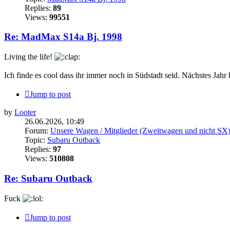
Replies:
89
Views:
99551
Re: MadMax S14a Bj. 1998
Living the life!
Ich finde es cool dass ihr immer noch in Südstadt seid. Nächstes Jahr 
Jump to post
by
Looter
26.06.2026, 10:49
Forum:
Unsere Wagen / Mitglieder (Zweitwagen und nicht SX
Topic:
Subaru Outback
Replies:
97
Views:
510808
Re: Subaru Outback
Fuck
Jump to post