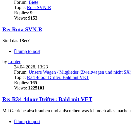
Forum:
Biete
Topic:
Rota SVN-R
Replies:
9
Views:
9153
Re: Rota SVN-R
Sind das 18er?
Jump to post
by
Looter
24.04.2026, 13:23
Forum:
Unsere Wagen / Mitglieder (Zweitwagen und nicht SX
Topic:
R34 4door Drifter: Bald mit VET
Replies:
165
Views:
1225101
Re: R34 4door Drifter: Bald mit VET
Mit Getriebe abschrauben und aufscreiben was ich noch alles machen
Jump to post