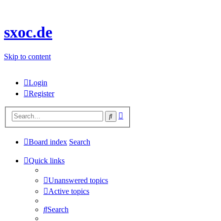
sxoc.de
Skip to content
Login
Register
Advanced
Search
search
Board index
Search
Quick links
Unanswered topics
Active topics
Search