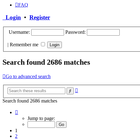
FAQ
Login
•
Register
Username:
Password:
|
Remember me
Search found 2686 matches
Go to advanced search
Advanced
Search
search
Search found 2686 matches
Page
1
Jump to page:
of
269
1
2