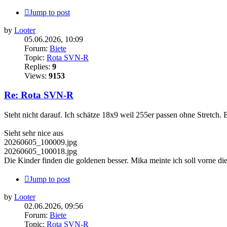
Jump to post
by
Looter
05.06.2026, 10:09
Forum:
Biete
Topic:
Rota SVN-R
Replies:
9
Views:
9153
Re: Rota SVN-R
Steht nicht darauf. Ich schätze 18x9 weil 255er passen ohne Stretch.
Sieht sehr nice aus
20260605_100009.jpg
20260605_100018.jpg
Die Kinder finden die goldenen besser. Mika meinte ich soll vorne d
Jump to post
by
Looter
02.06.2026, 09:56
Forum:
Biete
Topic:
Rota SVN-R