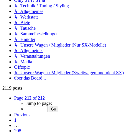
Only S14 / S14a
↳ Technik / Tuning / Styling
↳ Allgemeines
↳ Werkstatt
↳ Biete
↳ Tausche
↳ Sammelbestellungen
↳ Händler
↳ Unsere Wagen / Mitglieder (Nur SX-Modelle)
↳ Allgemeines
↳ Veranstaltungen
↳ Media
Offtopic
↳ Unsere Wagen / Mitglieder (Zweitwagen und nicht SX)
über das Board...
2119 posts
Page
212
of
212
Jump to page:
Previous
1
…
208