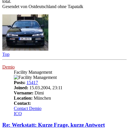
total.
Gesendet von Ostdeutschland ohne Tapatalk
Top
Demio
Facility Management
Posts:
15417
Joined:
15.03.2004, 23:11
Vorname:
Dimi
Location:
München
Contact:
Contact Demio
ICQ
Re: Werkstatt: Kurze Frage, kurze Antwort