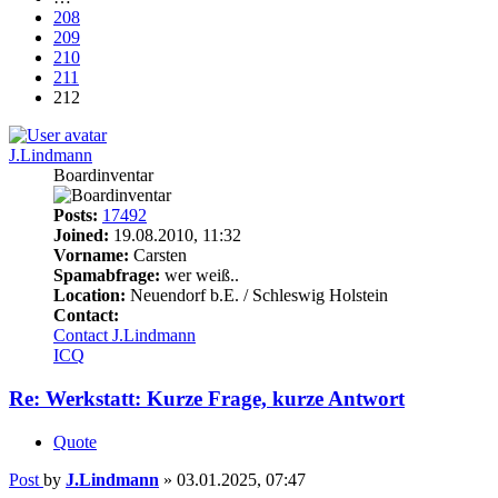
208
209
210
211
212
J.Lindmann
Boardinventar
Posts:
17492
Joined:
19.08.2010, 11:32
Vorname:
Carsten
Spamabfrage:
wer weiß..
Location:
Neuendorf b.E. / Schleswig Holstein
Contact:
Contact J.Lindmann
ICQ
Re: Werkstatt: Kurze Frage, kurze Antwort
Quote
Post
by
J.Lindmann
»
03.01.2025, 07:47