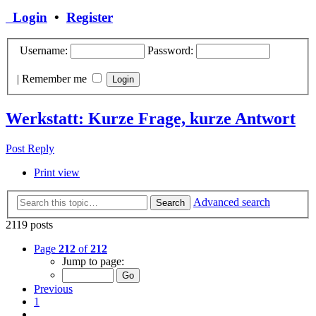
Login
•
Register
Username:
Password:
|
Remember me
Werkstatt: Kurze Frage, kurze Antwort
Post Reply
Print view
Advanced search
Search
2119 posts
Page
212
of
212
Jump to page:
Previous
1
…