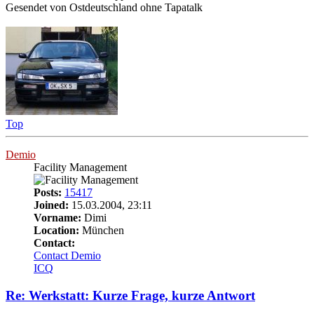
Gesendet von Ostdeutschland ohne Tapatalk
Top
Demio
Facility Management
Posts:
15417
Joined:
15.03.2004, 23:11
Vorname:
Dimi
Location:
München
Contact:
Contact Demio
ICQ
Re: Werkstatt: Kurze Frage, kurze Antwort